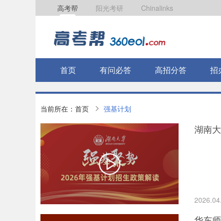
高考帮
阳光考研
Chinalinks
首页
有问必答
高招分答
招
当前所在：
首页
强基计划
湖南大
2026.04
华东师