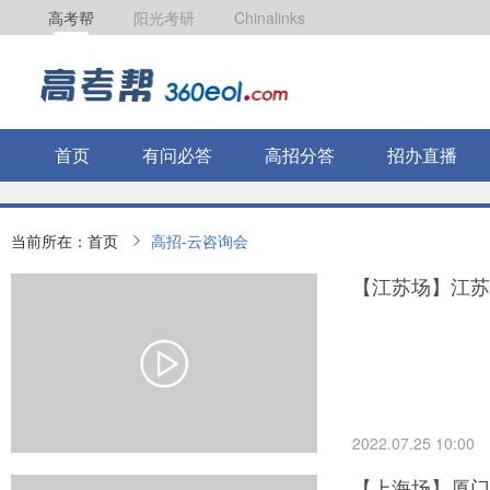
高考帮
阳光考研
Chinalinks
首页
有问必答
高招分答
招办直播
当前所在：
首页
高招-云咨询会
【江苏场】江苏
2022.07.25 10:00
【上海场】厦门